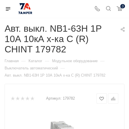
0
Авт. выкл. NB1-63Н 1Р
10А 10кА х-ка C (R)
CHINT 179782
—
—
—
Главная
Каталог
Модульное оборудование
—
Выключатель автоматический
Авт. выкл. NB1-63Н 1Р 10А 10кА х-ка C (R) CHINT 179782
Артикул:
179782