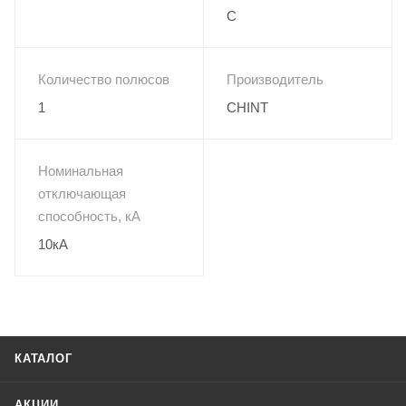
C
Количество полюсов
Производитель
1
CHINT
Номинальная
отключающая
способность, кА
10кА
КАТАЛОГ
АКЦИИ