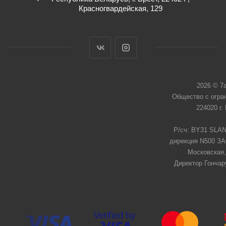
Красногвардейская, 129
2026 © 7
Общество с огра
224020 г.
Р/сч: BY31 SLAN
дирекция N500 ЗАО
Московская,
Директор Гончар