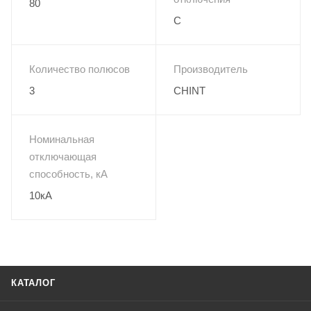
80
C
Количество полюсов
Производитель
3
CHINT
Номинальная
отключающая
способность, кА
10кА
КАТАЛОГ