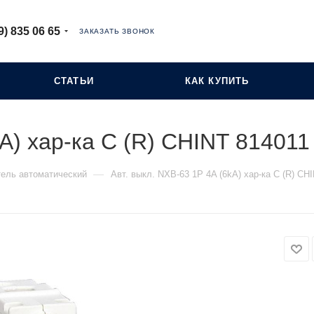
9) 835 06 65
ЗАКАЗАТЬ ЗВОНОК
СТАТЬИ
КАК КУПИТЬ
kA) хар-ка C (R) CHINT 814011
—
ель автоматический
Авт. выкл. NXB-63 1P 4A (6kA) хар-ка C (R) CH