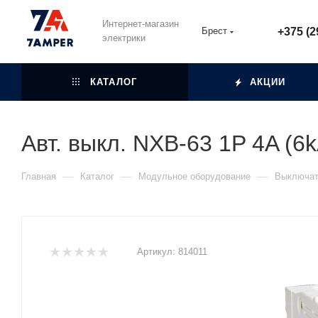
Интернет-магазин
Брест
+375 (2
электрики
КАТАЛОГ
АКЦИИ
Авт. выкл. NXB-63 1P 4A (6
—
—
—
Главная
Каталог
Модульное оборудование
Выключат
Артикул:
814011