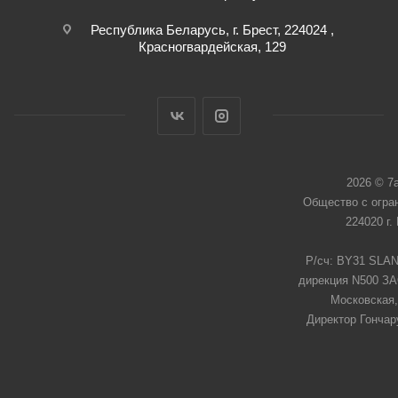
Республика Беларусь, г. Брест, 224024 ,
Красногвардейская, 129
2026 © 7
Общество с огра
224020 г.
Р/сч: BY31 SLAN
дирекция N500 ЗАО
Московская,
Директор Гончар