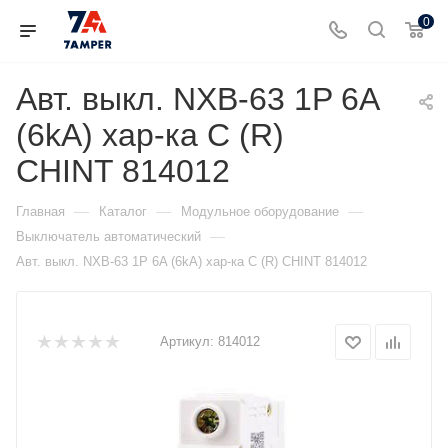
0
Авт. выкл. NXB-63 1P 6A
(6kA) хар-ка C (R)
CHINT 814012
—
—
—
Главная
Каталог
Модульное оборудование
—
Выключатель автоматический
Авт. выкл. NXB-63 1P 6A (6kA) хар-ка C (R) CHINT 814012
Артикул:
814012