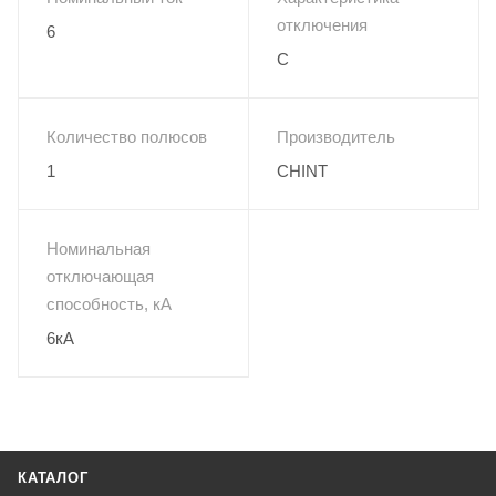
отключения
6
C
Количество полюсов
Производитель
1
CHINT
Номинальная
отключающая
способность, кА
6кА
КАТАЛОГ