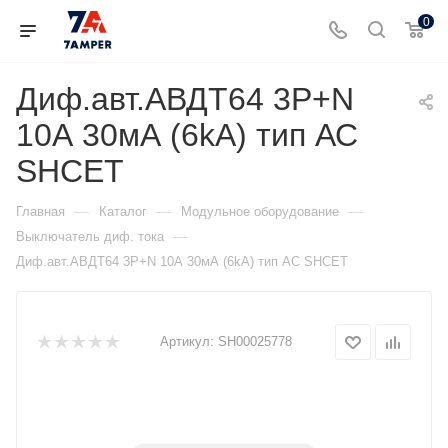
0
Диф.авт.АВДТ64 3Р+N
10А 30мА (6kA) тип АС
SHCET
—
—
—
Главная
Каталог
Модульное оборудование
—
Выключатель диф. тока
Диф.авт.АВДТ64 3Р+N 10А 30мА (6kA) тип АС SHCET
Артикул:
SH00025778