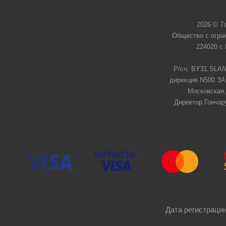
2026 © 7
Общество с огра
224020 г.
Р/сч: BY31 SLAN
дирекция N500 ЗАО
Московская,
Директор Гончар
Дата регистрации