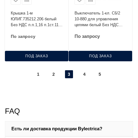
Крышка 1-м
Выключатель 1-кл. С6/2
ЮЛИГ.735212.206 белый
10-880 для управления
Без НДС п.п.1,16 п.1ст.118
цепями белый Без НДС
НК
п.п.1,16 п.1ст.118 НК
По запросу
По запросу
ПОД ЗАКАЗ
ПОД ЗАКАЗ
1
2
3
4
5
FAQ
Есть ли доставка продукции Bylectrica?