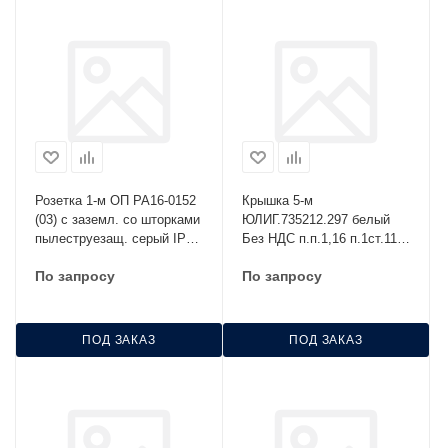
Розетка 1-м ОП РА16-0152
Крышка 5-м
(03) с заземл. со шторками
ЮЛИГ.735212.297 белый
пылеструезащ. серый IP55
Без НДС п.п.1,16 п.1ст.118
Без НДС п.п.1,16 п.1ст.118
НК
По запросу
По запросу
НК
ПОД ЗАКАЗ
ПОД ЗАКАЗ