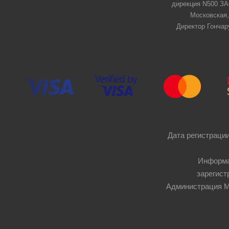
дирекция N500 ЗАО
Московская,
Директор Гончар
Дата регистрации
Информа
зарегист
Администрация Мос