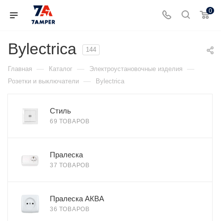
0
Bylectrica
144
—
—
—
Главная
Каталог
Электроустановочные изделия
—
Розетки и выключатели
Bylectrica
Стиль
69 ТОВАРОВ
Пралеска
37 ТОВАРОВ
Пралеска АКВА
36 ТОВАРОВ