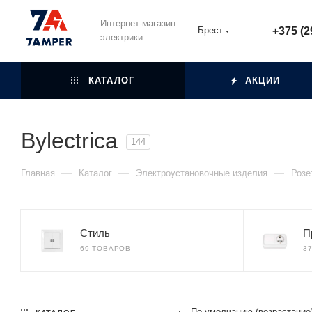
Интернет-магазин
Брест
+375 (2
электрики
КАТАЛОГ
АКЦИИ
Bylectrica
144
—
—
—
Главная
Каталог
Электроустановочные изделия
Розе
Стиль
П
69 ТОВАРОВ
3
По умолчанию (возрастание