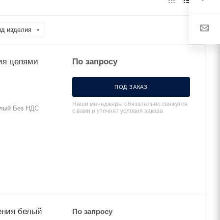
ид изделия
ния цепями
По запросу
ПОД ЗАКАЗ
Наши менеджеры обязательно свяжутся
елый Без НДС
с вами и уточнят условия заказа
ления белый
По запросу