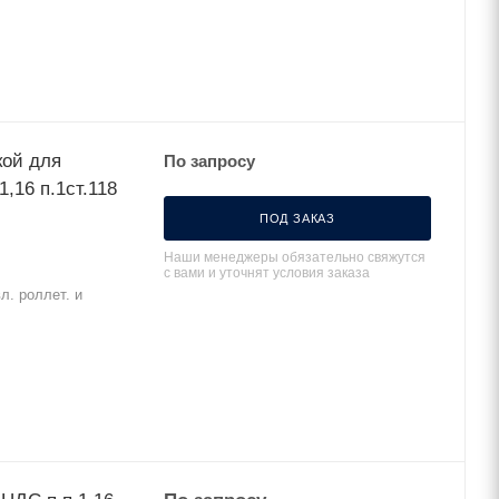
кой для
По запросу
,16 п.1ст.118
ПОД ЗАКАЗ
Наши менеджеры обязательно свяжутся
с вами и уточнят условия заказа
л. роллет. и