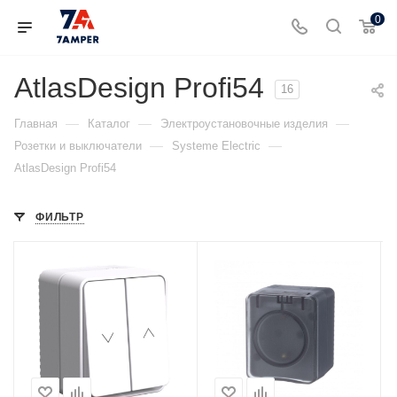
0
AtlasDesign Profi54
16
—
—
—
Главная
Каталог
Электроустановочные изделия
—
—
Розетки и выключатели
Systeme Electric
AtlasDesign Profi54
ФИЛЬТР