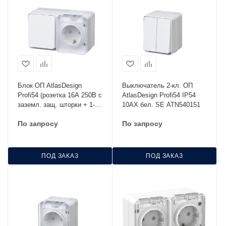
Блок ОП AtlasDesign
Выключатель 2-кл. ОП
Profi54 (розетка 16А 250В с
AtlasDesign Profi54 IP54
заземл. защ. шторки + 1-
10AX бел. SE ATN540151
кл. выкл. 10А) IP54 бел.
По запросу
По запросу
SE ATN540170
ПОД ЗАКАЗ
ПОД ЗАКАЗ