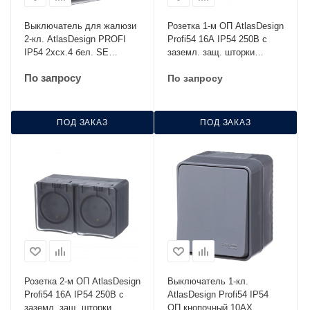
Выключатель для жалюзи
Розетка 1-м ОП AtlasDesign
2-кл. AtlasDesign PROFI
Profi54 16А IP54 250В с
IP54 2хсх.4 бел. SE
заземл. защ. шторки
ATN540119
антрацит SE ATN544045
По запросу
По запросу
ПОД ЗАКАЗ
ПОД ЗАКАЗ
Розетка 2-м ОП AtlasDesign
Выключатель 1-кл.
Profi54 16А IP54 250В с
AtlasDesign Profi54 IP54
заземл. защ. шторки
ОП кнопочный 10АХ