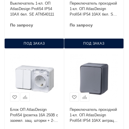
Выключатель 1-кл. ОП
Переключатель проходной
AtlasDesign Profi54 IP54
1-кл. ОП AtlasDesign
10AX бел. SE ATN540111
Profi54 IP54 10AX бел. SE
ATN540161
По запросу
По запросу
ПОД ЗАКАЗ
ПОД ЗАКАЗ
Блок ОП AtlasDesign
Переключатель проходной
Profi54 (розетка 16А 250В с
1-кл. ОП AtlasDesign
заземл. защ. шторки + 2-
Profi54 IP54 10AX антрацит
кл. выкл. 10А) IP54 бел.
SE ATN544061