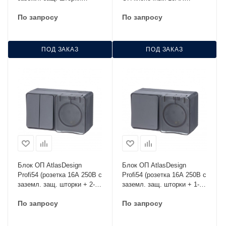
антрацит SE ATN544026
антрацит SE ATN544015
По запросу
По запросу
ПОД ЗАКАЗ
ПОД ЗАКАЗ
Блок ОП AtlasDesign
Блок ОП AtlasDesign
Profi54 (розетка 16А 250В с
Profi54 (розетка 16А 250В с
заземл. защ. шторки + 2-
заземл. защ. шторки + 1-
кл. выкл. 10А) IP54
кл. выкл. 10А) IP54
По запросу
По запросу
антрацит SE ATN544074
антрацит SE ATN544070