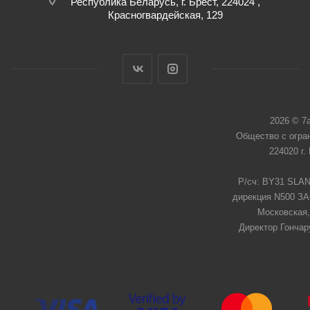
Республика Беларусь, г. Брест, 224024 ,
Красногвардейская, 129
2026 © 7
Общество с огра
224020 г.
Р/сч: BY31 SLAN
дирекция N500 ЗАО
Московская,
Директор Гончар