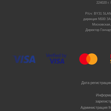
224020 г.
Р/сч: BY31 SLAN
дирекция N500 ЗАО
Московская,
Директор Гончар
Дата регистрации
Информа
зарегист
Администрация Мос