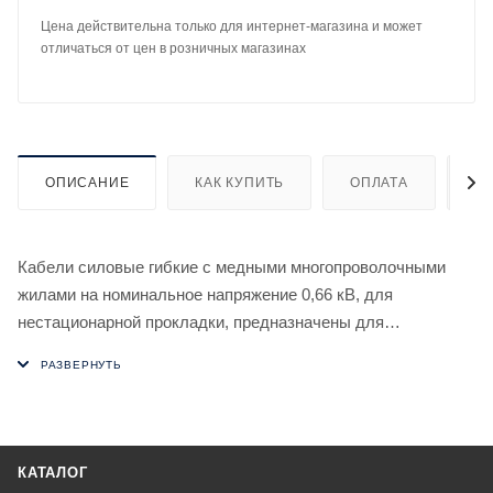
Цена действительна только для интернет-магазина и может
отличаться от цен в розничных магазинах
ОПИСАНИЕ
КАК КУПИТЬ
ОПЛАТА
Д
Кабели силовые гибкие с медными многопроволочными
жилами на номинальное напряжение 0,66 кВ, для
нестационарной прокладки, предназначены для
присоединения передвижных машин, механизмов и
оборудования к электрическим сетям и к передвижным
источникам энергии на номинальное переменное
напряжение до 660 В включительно частоты до 400 Гц или
на постоянное номинальное напряжение до 1000 В.
КАТАЛОГ