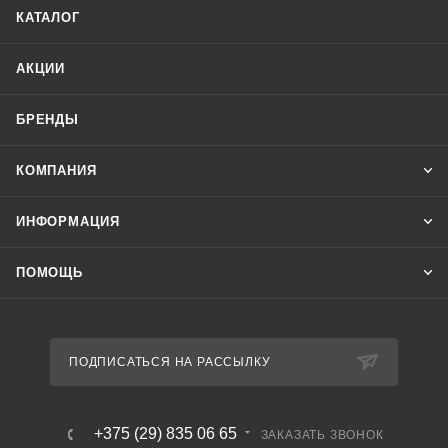
кабелей – они обеспечивают недвижимое подключение
КАТАЛОГ
распределительных электроустройств к электрическим
агрегатам и аппаратным комплексам стационарного типа.
АКЦИИ
Область применения: кабель предназначен для
неподвижного присоединения к электрическим приборам,
БРЕНДЫ
аппаратам, сборки зажимов электрических
распределительных устройств с номинальным
КОМПАНИЯ
переменным напряжением до 0,66 кВ. КВВГнг(А)-LS
с изоляцией и оболочкой из ПВХ пластиката с
ИНФОРМАЦИЯ
пониженным дымо- и газовыделением пониженной
пожароопасности.
ПОМОЩЬ
ПОДПИСАТЬСЯ НА РАССЫЛКУ
+375 (29) 835 06 65
ЗАКАЗАТЬ ЗВОНОК