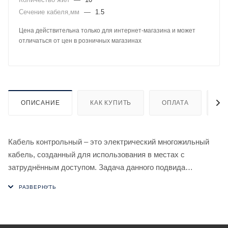
Сечение кабеля,мм
—
1.5
Цена действительна только для интернет-магазина и может
отличаться от цен в розничных магазинах
ОПИСАНИЕ
КАК КУПИТЬ
ОПЛАТА
Д
Кабель контрольный – это электрический многожильный
кабель, созданный для использования в местах с
затруднённым доступом. Задача данного подвида
кабельно-проводниковой продукции – не питать агрегаты, а
передавать достоверные данные о размещении, структуре
и режиме функционирования техоснащения (т.е.
контролировать его работу). Особенность контрольных