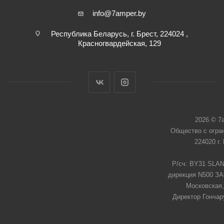
info@7amper.by
Республика Беларусь, г. Брест, 224024 ,
Красногвардейская, 129
2026 © 7
Общество с огра
224020 г.
Р/сч: BY31 SLAN
дирекция N500 ЗАО
Московская,
Директор Гончар