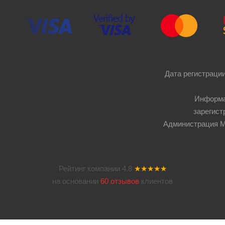
Дата регистрации
Информа
зарегист
Администрация Мос
Рейтинг компании
4.8
★★★★★
на основании
60 отзывов
клиентов