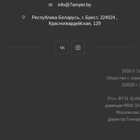
info@7amper.by
Республика Беларусь, г. Брест, 224024 ,
Красногвардейская, 129
2026 © 7
Общество с огра
224020 г.
Р/сч: BY31 SLAN
дирекция N500 ЗАО
Московская,
Директор Гончар