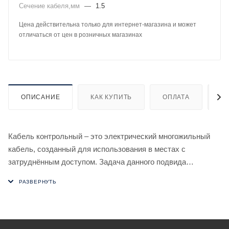
Сечение кабеля,мм
—
1.5
Цена действительна только для интернет-магазина и может
отличаться от цен в розничных магазинах
ОПИСАНИЕ
КАК КУПИТЬ
ОПЛАТА
Д
Кабель контрольный – это электрический многожильный
кабель, созданный для использования в местах с
затруднённым доступом. Задача данного подвида
кабельно-проводниковой продукции – не питать агрегаты, а
передавать достоверные данные о размещении, структуре
и режиме функционирования техоснащения (т.е.
контролировать его работу). Особенность контрольных
кабелей – они обеспечивают недвижимое подключение