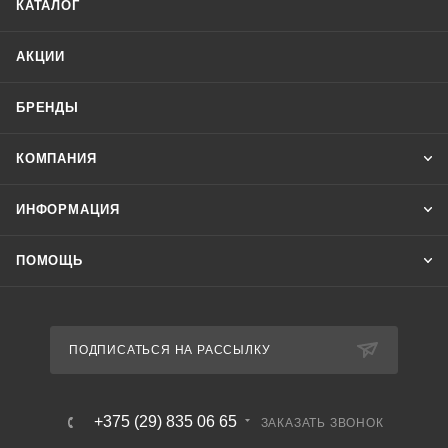
КАТАЛОГ
распределительных электроустройств к электрическим
агрегатам и аппаратным комплексам стационарного типа.
АКЦИИ
Область применения: кабель предназначен для
неподвижного присоединения к электрическим приборам,
БРЕНДЫ
аппаратам, сборки зажимов электрических
распределительных устройств с номинальным
КОМПАНИЯ
переменным напряжением до 0,66 кВ. КВВГнг(А)-LS
с изоляцией и оболочкой из ПВХ пластиката с
ИНФОРМАЦИЯ
пониженным дымо- и газовыделением пониженной
пожароопасности.
ПОМОЩЬ
ПОДПИСАТЬСЯ НА РАССЫЛКУ
+375 (29) 835 06 65
ЗАКАЗАТЬ ЗВОНОК