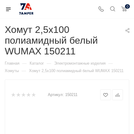
0
Хомут 2,5х100
полиамидный белый
WUMAX 150211
—
—
—
Главная
Каталог
Электромонтажные изделия
—
Хомуты
Хомут 2,5х100 полиамидный белый WUMAX 150211
Артикул:
150211