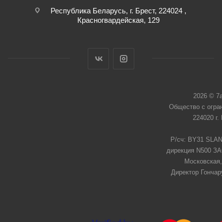
Республика Беларусь, г. Брест, 224024 ,
Красногвардейская, 129
2026 © 7
Общество с огра
224020 г.
Р/сч: BY31 SLAN
дирекция N500 ЗАО
Московская,
Директор Гончар