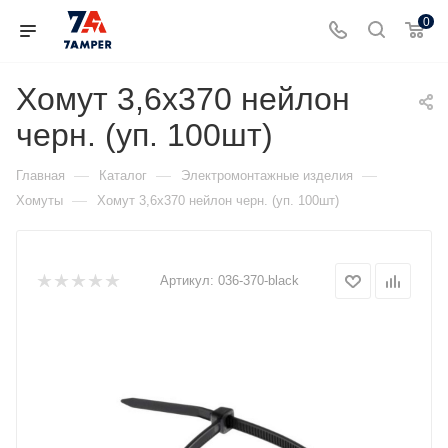
0
Хомут 3,6х370 нейлон
черн. (уп. 100шт)
—
—
—
Главная
Каталог
Электромонтажные изделия
—
Хомуты
Хомут 3,6х370 нейлон черн. (уп. 100шт)
Артикул:
036-370-black