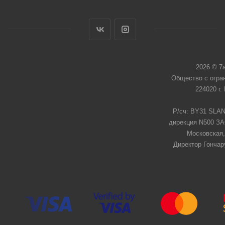
2026 © 7
Общество с огра
224020 г.
Р/сч: BY31 SLAN
дирекция N500 ЗАО
Московская,
Директор Гончар