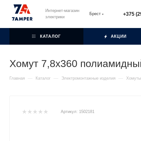
Интернет-магазин
Брест
+375 (2
электрики
КАТАЛОГ
АКЦИИ
Хомут 7,8х360 полиамидн
—
—
—
Главная
Каталог
Электромонтажные изделия
Хомуты
Артикул:
1502181