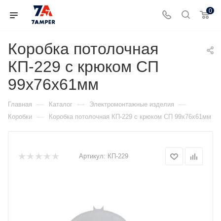
0
Коробка потолочная
КП-229 с крюком СП
99х76х61мм
—
—
—
Главная
Каталог
Электромонтажные изделия
—
Коробки
Коробка потолочная КП-229 с крюком СП 99х76х61мм
Артикул:
КП-229