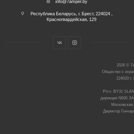
info@7amper.by
Республика Беларусь, г. Брест, 224024 ,
Красногвардейская, 129
2026 © 7
Общество с огра
224020 г.
Р/сч: BY31 SLAN
дирекция N500 ЗАО
Московская,
Директор Гончар