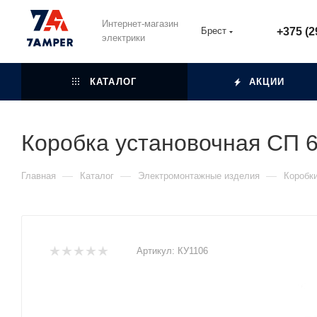
Интернет-магазин
Брест
+375 (2
электрики
КАТАЛОГ
АКЦИИ
Коробка установочная СП 
—
—
—
Главная
Каталог
Электромонтажные изделия
Коробк
Артикул:
КУ1106