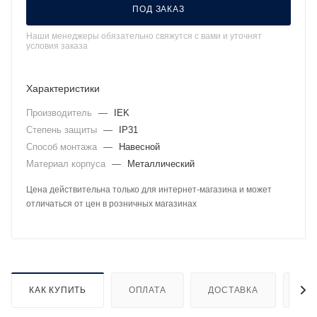
ПОД ЗАКАЗ
Наши менеджеры обязательно свяжутся с вами и уточнят
условия заказа
Характеристики
Производитель
—
IEK
Степень защиты
—
IP31
Способ монтажа
—
Навесной
Материал корпуса
—
Металлический
Цена действительна только для интернет-магазина и может
отличаться от цен в розничных магазинах
КАК КУПИТЬ
ОПЛАТА
ДОСТАВКА
ДО