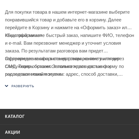
Для покупки товара в нашем интернет-магазине выберите
понравившийся товар и добавьте его в корзину. Далее
перейдите в Корзину и нажмите на «Оформить заказ» или
«Быстрый заказ».
Когда оформляете быстрый заказ, напишите ФИО, телефон
и e-mail. Вам перезвонит менеджер и уточнит условия
заказа. По результатам разговора вам придет
подтверждение оформления товара на почту или через
Оформление заказа в стандартном режиме выглядит
СМС. Теперь останется только ждать доставки и
следующим образом. Заполняете полностью форму по
радоваться новой покупке.
последовательным этапам: адрес, способ доставки,
оплаты, данные о себе. Советуем в комментарии к заказу
написать информацию, которая поможет курьеру вас найти.
Нажмите кнопку «Оформить заказ».
КАТАЛОГ
АКЦИИ