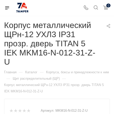
0
Корпус металлический
ЩРн-12 УХЛ3 IP31
прозр. дверь TITAN 5
IEK MKM16-N-012-31-Z-
U
—
—
Главная
Каталог
Корпуса, боксы и принадлежности к ним
—
—
Щит распределительный (ЩР)
Корпус металлический ЩРн-12 УХЛ3 IP31 прозр. дверь TITAN 5
IEK MKM16-N-012-31-Z-U
Артикул:
MKM16-N-012-31-Z-U