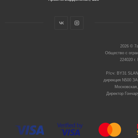
2026 © 7
Общество с огра
224020 г.
Р/сч: BY31 SLAN
дирекция N500 ЗАО
Московская,
Директор Гончар