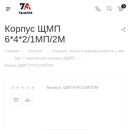
0
Корпус ЩМП
6*4*2/1МП/2М
—
—
Главная
Каталог
Корпуса, боксы и принадлежности к ним
—
—
Щит с монтажной панелью (ЩМП)
Корпус ЩМП 6*4*2/1МП/2М
Артикул:
ЩМП-6*4*2/1МП/2М