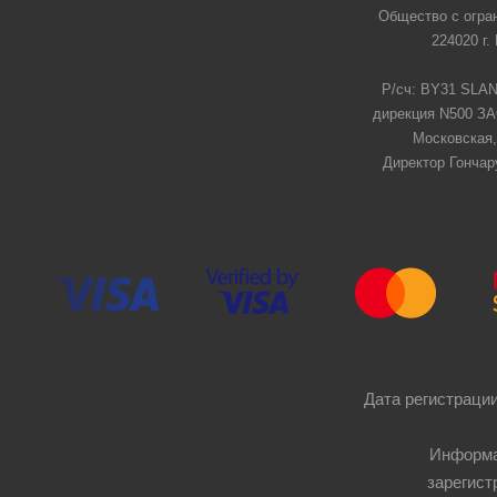
Общество с огра
224020 г.
Р/сч: BY31 SLAN
дирекция N500 ЗАО
Московская,
Директор Гончар
Дата регистрации
Информа
зарегист