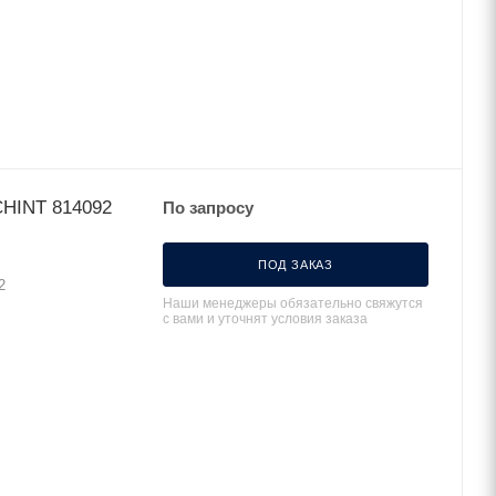
Авт. выкл. NXB-63 2P 16A (6kA) хар-ка С (R) CHINT 814092
По запросу
ПОД ЗАКАЗ
2
Наши менеджеры обязательно свяжутся
с вами и уточнят условия заказа