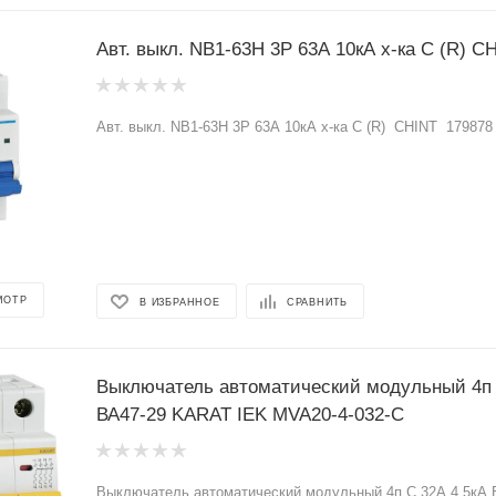
Авт. выкл. NB1-63Н 3Р 63А 10кА х-ка C (R) CHINT 179878
МОТР
В ИЗБРАННОЕ
СРАВНИТЬ
Выключатель автоматический модульный 4п 
ВА47-29 KARAT IEK MVA20-4-032-C
Выключатель автоматический модульный 4п C 32А 4.5кА