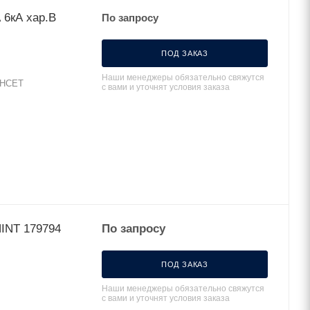
 6кА хар.B
По запросу
ПОД ЗАКАЗ
Наши менеджеры обязательно свяжутся
SHCET
с вами и уточнят условия заказа
Авт. выкл. NB1-63Н 1Р 63А 10кА х-ка C (R) CHINT 179794
По запросу
ПОД ЗАКАЗ
Наши менеджеры обязательно свяжутся
с вами и уточнят условия заказа