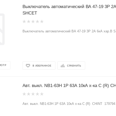
Выключатель автоматический ВА 47-19 3Р 2А
SHCET
Выключатель автоматический ВА 47-19 3Р 2А 6кА хар.B 
МОТР
В ИЗБРАННОЕ
СРАВНИТЬ
Авт. выкл. NB1-63Н 1Р 63А 10кА х-ка C (R) CHINT 179794