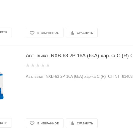
МОТР
В ИЗБРАННОЕ
СРАВНИТЬ
Авт. выкл. NXB-63 2P 16A (6kA) хар-ка С (R) CHINT 81409
МОТР
В ИЗБРАННОЕ
СРАВНИТЬ