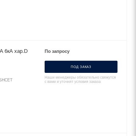
А 6кА хар.D
По запросу
ПОД ЗАКАЗ
Наши менеджеры обязательно свяжутся
 SHCET
с вами и уточнят условия заказа