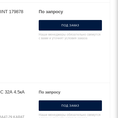
Авт. выкл. NB1-63Н 3Р 63А 10кА х-ка C (R) CHINT 179878
По запросу
ПОД ЗАКАЗ
Наши менеджеры обязательно свяжутся
с вами и уточнят условия заказа
C 32А 4.5кА
По запросу
ПОД ЗАКАЗ
Наши менеджеры обязательно свяжутся
 ВА47-29 KARAT