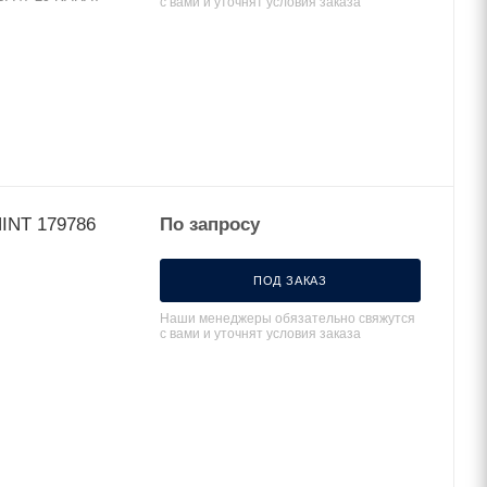
с вами и уточнят условия заказа
 NB1-63Н 1Р 20А 10кА х-ка C (R) CHINT 179786
По запросу
ПОД ЗАКАЗ
Наши менеджеры обязательно свяжутся
с вами и уточнят условия заказа