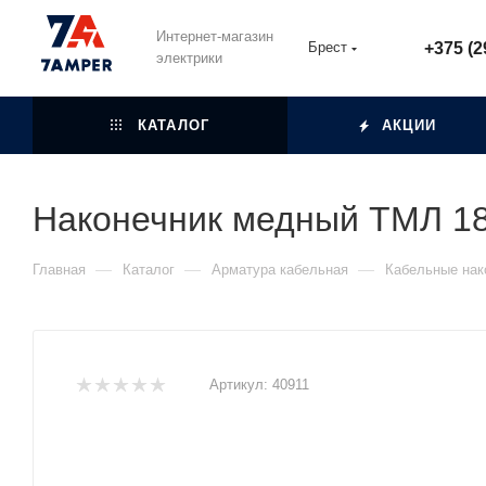
Интернет-магазин
Брест
+375 (2
электрики
КАТАЛОГ
АКЦИИ
Наконечник медный ТМЛ 18
—
—
—
Главная
Каталог
Арматура кабельная
Кабельные нак
Артикул:
40911