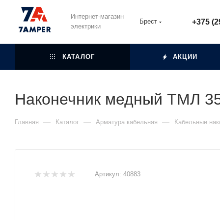
Интернет-магазин
Брест
+375 (2
электрики
КАТАЛОГ
АКЦИИ
Наконечник медный ТМЛ 35
—
—
—
Главная
Каталог
Арматура кабельная
Кабельные нак
Артикул:
40883