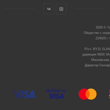
2026 © 7
Общество с огра
224020 г.
Р/сч: BY31 SLAN
дирекция N500 ЗАО
Московская,
Директор Гончар