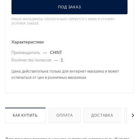
ПОД ЗАКАЗ
Наши менеджеры обязательно свяжутся с вами и уточнят
условия заказа
Характеристики
Производитель
—
CHINT
Количество полюсов
—
1
Цена действительна только для интернет-магазина и может
отличаться от цен в розничных магазинах
КАК КУПИТЬ
ОПЛАТА
ДОСТАВКА
ДО