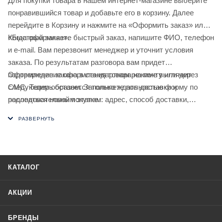
Для покупки товара в нашем интернет-магазине выберите
понравившийся товар и добавьте его в корзину. Далее
перейдите в Корзину и нажмите на «Оформить заказ» или
«Быстрый заказ».
Когда оформляете быстрый заказ, напишите ФИО, телефон
и e-mail. Вам перезвонит менеджер и уточнит условия
заказа. По результатам разговора вам придет
подтверждение оформления товара на почту или через
Оформление заказа в стандартном режиме выглядит
СМС. Теперь останется только ждать доставки и
следующим образом. Заполняете полностью форму по
радоваться новой покупке.
последовательным этапам: адрес, способ доставки,
оплаты, данные о себе. Советуем в комментарии к заказу
написать информацию, которая поможет курьеру вас найти.
Нажмите кнопку «Оформить заказ».
КАТАЛОГ
АКЦИИ
БРЕНДЫ