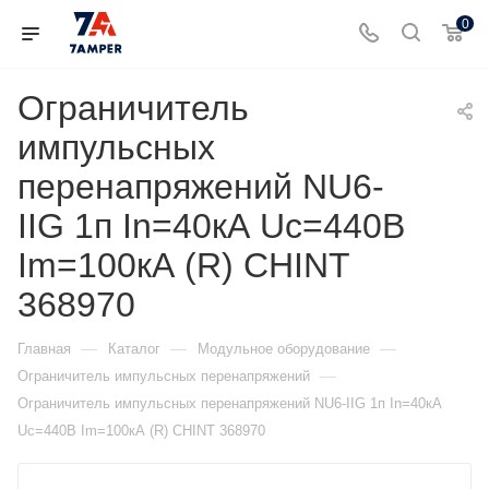
0
Ограничитель
импульсных
перенапряжений NU6-
IIG 1п In=40кА Uc=440В
Im=100кА (R) CHINT
368970
—
—
—
Главная
Каталог
Модульное оборудование
—
Ограничитель импульсных перенапряжений
Ограничитель импульсных перенапряжений NU6-IIG 1п In=40кА
Uc=440В Im=100кА (R) CHINT 368970