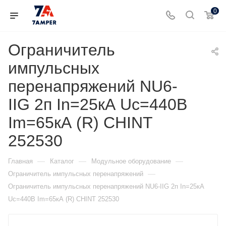
0
Ограничитель
импульсных
перенапряжений NU6-
IIG 2п In=25кА Uc=440В
Im=65кА (R) CHINT
252530
—
—
—
Главная
Каталог
Модульное оборудование
—
Ограничитель импульсных перенапряжений
Ограничитель импульсных перенапряжений NU6-IIG 2п In=25кА
Uc=440В Im=65кА (R) CHINT 252530