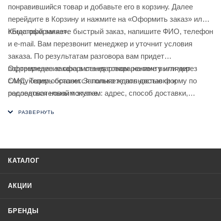
понравившийся товар и добавьте его в корзину. Далее
перейдите в Корзину и нажмите на «Оформить заказ» или
«Быстрый заказ».
Когда оформляете быстрый заказ, напишите ФИО, телефон
и e-mail. Вам перезвонит менеджер и уточнит условия
заказа. По результатам разговора вам придет
подтверждение оформления товара на почту или через
Оформление заказа в стандартном режиме выглядит
СМС. Теперь останется только ждать доставки и
следующим образом. Заполняете полностью форму по
радоваться новой покупке.
последовательным этапам: адрес, способ доставки,
оплаты, данные о себе. Советуем в комментарии к заказу
написать информацию, которая поможет курьеру вас найти.
Нажмите кнопку «Оформить заказ».
КАТАЛОГ
АКЦИИ
БРЕНДЫ