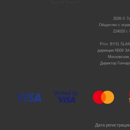
2026 © 7
Общество с огра
224020 г.
Р/сч: BY31 SLAN
дирекция N500 ЗАО
Московская,
Директор Гончар
Дата регистрации