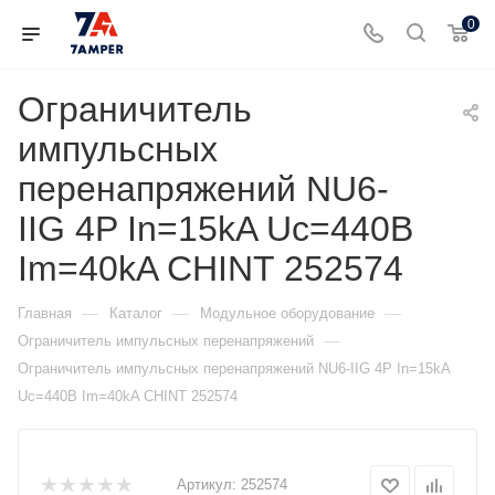
0
Ограничитель
импульсных
перенапряжений NU6-
IIG 4P In=15kA Uc=440B
Im=40kA CHINT 252574
—
—
—
Главная
Каталог
Модульное оборудование
—
Ограничитель импульсных перенапряжений
Ограничитель импульсных перенапряжений NU6-IIG 4P In=15kA
Uc=440B Im=40kA CHINT 252574
Артикул:
252574