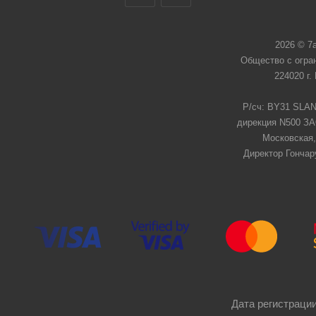
2026 © 7
Общество с огра
224020 г.
Р/сч: BY31 SLAN
дирекция N500 ЗАО
Московская,
Директор Гончар
Дата регистрации