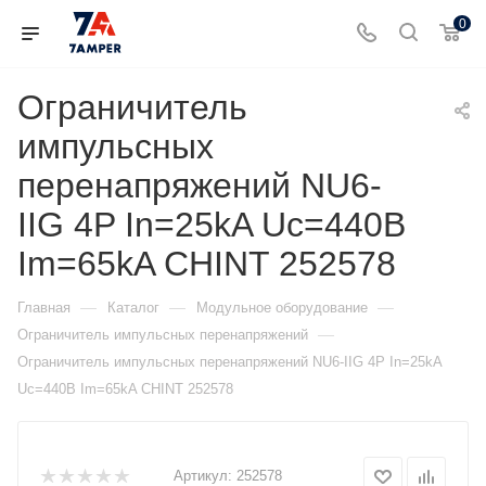
0
Ограничитель
импульсных
перенапряжений NU6-
IIG 4P In=25kA Uc=440B
Im=65kA CHINT 252578
—
—
—
Главная
Каталог
Модульное оборудование
—
Ограничитель импульсных перенапряжений
Ограничитель импульсных перенапряжений NU6-IIG 4P In=25kA
Uc=440B Im=65kA CHINT 252578
Артикул:
252578