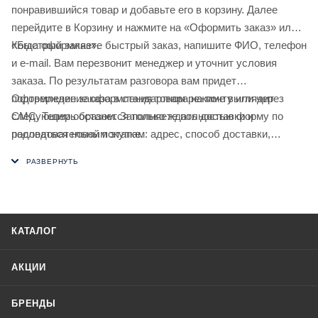
понравившийся товар и добавьте его в корзину. Далее
перейдите в Корзину и нажмите на «Оформить заказ» или
«Быстрый заказ».
Когда оформляете быстрый заказ, напишите ФИО, телефон
и e-mail. Вам перезвонит менеджер и уточнит условия
заказа. По результатам разговора вам придет
подтверждение оформления товара на почту или через
Оформление заказа в стандартном режиме выглядит
СМС. Теперь останется только ждать доставки и
следующим образом. Заполняете полностью форму по
радоваться новой покупке.
последовательным этапам: адрес, способ доставки,
оплаты, данные о себе. Советуем в комментарии к заказу
написать информацию, которая поможет курьеру вас найти.
Нажмите кнопку «Оформить заказ».
КАТАЛОГ
АКЦИИ
БРЕНДЫ