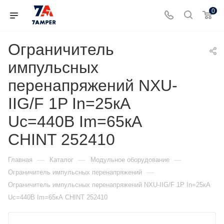
0
Ограничитель
импульсных
перенапряжений NXU-
IIG/F 1P In=25кА
Uc=440В Im=65кА
CHINT 252410
—
—
—
Главная
Каталог
Модульное оборудование
—
Ограничитель импульсных перенапряжений
Ограничитель импульсных перенапряжений NXU-IIG/F 1P In=25кА
Uc=440В Im=65кА CHINT 252410