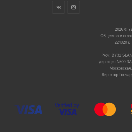
2026 © 7
Общество с огра
224020 г.
Р/сч: BY31 SLAN
дирекция N500 ЗАО
Московская,
Директор Гончар