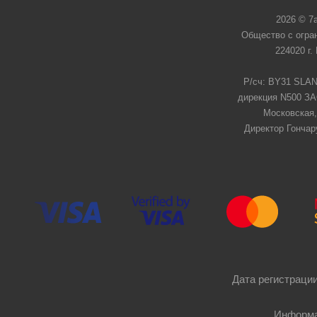
2026 © 7
Общество с огра
224020 г.
Р/сч: BY31 SLAN
дирекция N500 ЗАО
Московская,
Директор Гончар
Дата регистрации
Информа