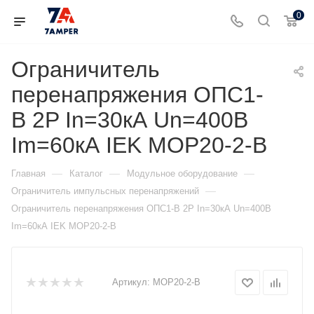
0
Ограничитель
перенапряжения ОПС1-
B 2P In=30кА Un=400В
Im=60кА IEK MOP20-2-B
—
—
—
Главная
Каталог
Модульное оборудование
—
Ограничитель импульсных перенапряжений
Ограничитель перенапряжения ОПС1-B 2P In=30кА Un=400В
Im=60кА IEK MOP20-2-B
Артикул:
MOP20-2-B