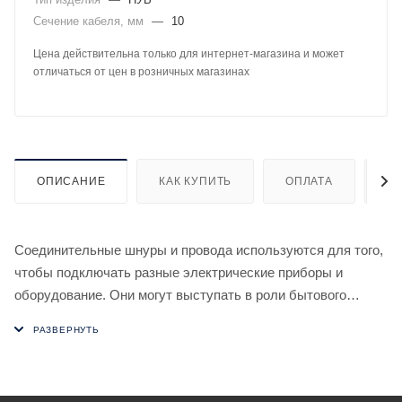
Сечение кабеля, мм
—
10
Цена действительна только для интернет-магазина и может
отличаться от цен в розничных магазинах
ОПИСАНИЕ
КАК КУПИТЬ
ОПЛАТА
Д
Соединительные шнуры и провода используются для того,
чтобы подключать разные электрические приборы и
оборудование. Они могут выступать в роли бытового
удлинителя. Соединительный кабель состоит из
токопроводящих жил, расположенных параллельно по
отношению друг к другу.