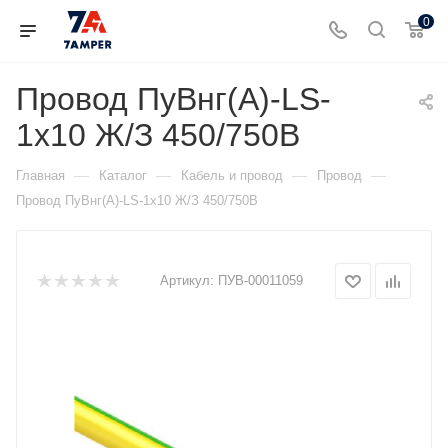
0
Провод ПуВнг(А)-LS-
1х10 Ж/З 450/750В
—
—
—
—
Главная
Каталог
Кабель и провод
Провод
Провод ПуВнг(А)-LS-1х10 Ж/З 450/750В
Артикул:
ПУВ-00011059