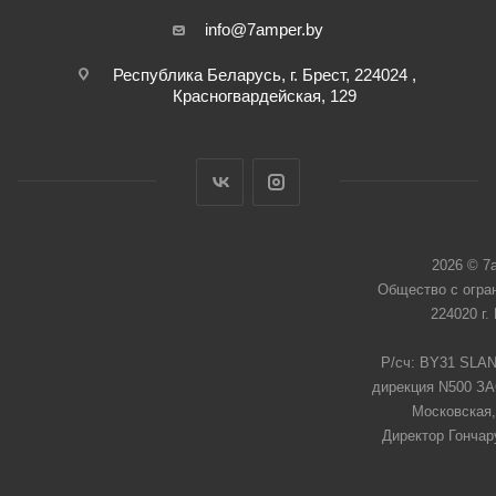
info@7amper.by
Республика Беларусь, г. Брест, 224024 ,
Красногвардейская, 129
2026 © 7
Общество с огра
224020 г.
Р/сч: BY31 SLAN
дирекция N500 ЗАО
Московская,
Директор Гончар