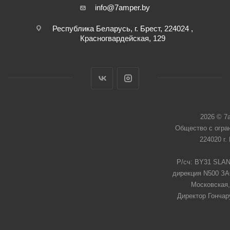
info@7amper.by
Республика Беларусь, г. Брест, 224024 ,
Красногвардейская, 129
2026 © 7
Общество с огра
224020 г.
Р/сч: BY31 SLAN
дирекция N500 ЗАО
Московская,
Директор Гончар