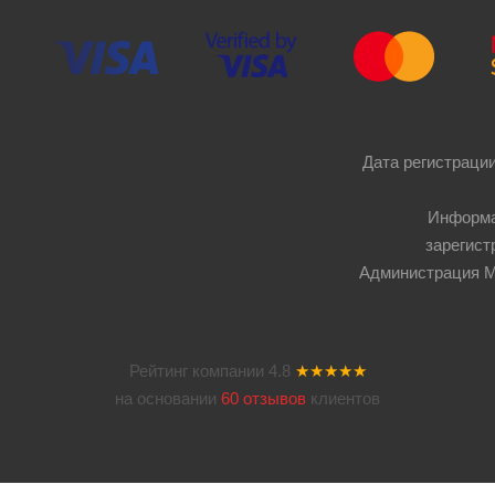
Дата регистрации
Информа
зарегист
Администрация Мос
Рейтинг компании
4.8
★★★★★
на основании
60 отзывов
клиентов