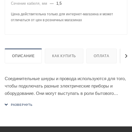
Сечение кабеля, мм
—
1,5
Цена действительна только для интернет-магазина и может
отличаться от цен в розничных магазинах
ОПИСАНИЕ
КАК КУПИТЬ
ОПЛАТА
Д
Соединительные шнуры и провода используются для того,
чтобы подключать разные электрические приборы и
оборудование. Они могут выступать в роли бытового
удлинителя. Соединительный кабель состоит из
токопроводящих жил, расположенных параллельно по
отношению друг к другу.