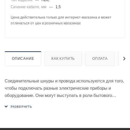
Сечение кабеля, мм
—
1,5
Цена действительна только для интернет-магазина и может
отличаться от цен в розничных магазинах
ОПИСАНИЕ
КАК КУПИТЬ
ОПЛАТА
Д
Соединительные шнуры и провода используются для того,
чтобы подключать разные электрические приборы и
оборудование. Они могут выступать в роли бытового
удлинителя. Соединительный кабель состоит из
токопроводящих жил, расположенных параллельно по
отношению друг к другу.