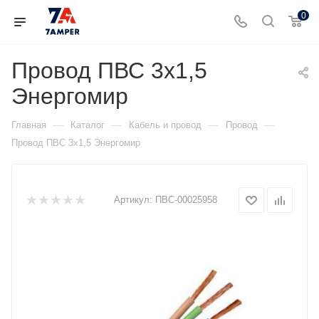
0
Провод ПВС 3х1,5
Энергомир
—
—
—
—
Главная
Каталог
Кабель и провод
Провод
Провод ПВС 3х1,5 Энергомир
Артикул:
ПВС-00025958