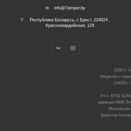
info@7amper.by
Республика Беларусь, г. Брест, 224024 ,
Красногвардейская, 129
2026 © 7
Общество с огра
224020 г.
Р/сч: BY31 SLAN
дирекция N500 ЗАО
Московская,
Директор Гончар