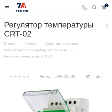
0
Регулятор температуры
CRT-02
—
—
—
Главная
Каталог
Релейная автоматика
—
Реле контроля температуры и влажности
Регулятор температуры CRT-02
Артикул:
ЕА07.001.015