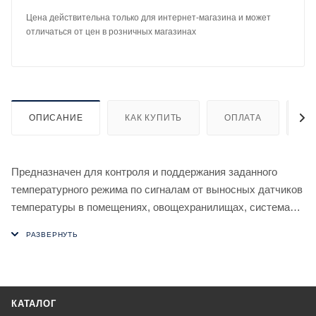
Цена действительна только для интернет-магазина и может
отличаться от цен в розничных магазинах
ОПИСАНИЕ
КАК КУПИТЬ
ОПЛАТА
Д
Предназначен для контроля и поддержания заданного
температурного режима по сигналам от выносных датчиков
температуры в помещениях, овощехранилищах, системах
водяного отопления и т.п. путем включения/выключения
нагревательной или охлаждающей установки.
Особенности
- диапазон регулируемых температур от -50 до +140 °С;
- установка двух независимых значений температуры;
КАТАЛОГ
- 2 выносных датчика температуры RT823 (тип