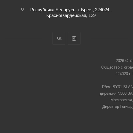
Республика Беларусь, г. Брест, 224024 ,
Красногвардейская, 129
2026 © 7
Общество с огра
224020 г.
Р/сч: BY31 SLAN
дирекция N500 ЗАО
Московская,
Директор Гончар