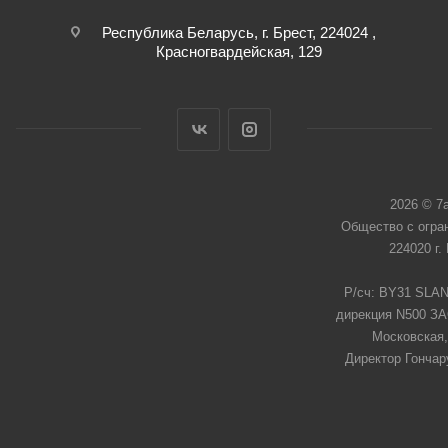
Республика Беларусь, г. Брест, 224024 ,
Красногвардейская, 129
2026 © 7
Общество с огра
224020 г.
Р/сч: BY31 SLAN
дирекция N500 ЗАО
Московская,
Директор Гончар