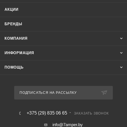
определенных режимов работы регулятора) или в ручном
АКЦИИ
режиме работы;
- индикация аварийных режимов работы на табло;
БРЕНДЫ
- регистрация минимального и максимального значения
измеренной температуры с сохранением их в памяти;
КОМПАНИЯ
- защита настроек посредством пароля;
- коррекция показаний датчиков температуры (±20 °С);
ИНФОРМАЦИЯ
- контроль исправности выносных датчиков температуры.
ПОМОЩЬ
ПОДПИСАТЬСЯ НА РАССЫЛКУ
+375 (29) 835 06 65
ЗАКАЗАТЬ ЗВОНОК
info@7amper.by