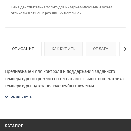
Цена действительна только для интернет-магазина и может
отличаться от цен в розничных магазинах
ОПИСАНИЕ
КАК КУПИТЬ
ОПЛАТА
Д
Предназначен для контроля и поддержания заданного
температурного режима по сигналам от выносного датчика
температуры путем включения/выключения
нагревательной или охлаждающей установки.
Особенности
- установка двух независимых значений температуры;
- для каждого значения температуры можно установить
отдельно величину гистерезиса;
КАТАЛОГ
- работа в автоматическом (в одном из десяти