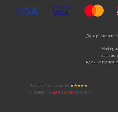
Дата регистрации
Информа
зарегист
Администрация Мос
Рейтинг компании
4.8
★★★★★
на основании
60 отзывов
клиентов