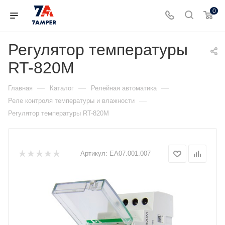
0
Регулятор температуры
RT-820М
—
—
—
Главная
Каталог
Релейная автоматика
—
Реле контроля температуры и влажности
Регулятор температуры RT-820М
Артикул:
ЕА07.001.007