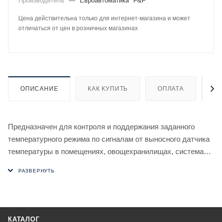
Производитель
—
Евроавтоматика "F&F"
Цена действительна только для интернет-магазина и может
отличаться от цен в розничных магазинах
ОПИСАНИЕ
КАК КУПИТЬ
ОПЛАТА
Д
Предназначен для контроля и поддержания заданного
температурного режима по сигналам от выносного датчика
температуры в помещениях, овощехранилищах, системах
водяного отопления и т.п. путем включения/выключения
нагревательной или охлаждающей установки.
Особенности
- диапазон регулируемых температур от -30 до +140 °С;
- выносной датчик температуры RT823 (тип
КАТАЛОГ