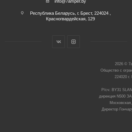
info@7amper.by
Республика Беларусь, г. Брест, 224024 ,
Красногвардейская, 129
2026 © 7
Общество с огра
224020 г.
Р/сч: BY31 SLAN
дирекция N500 ЗАО
Московская,
Директор Гончар