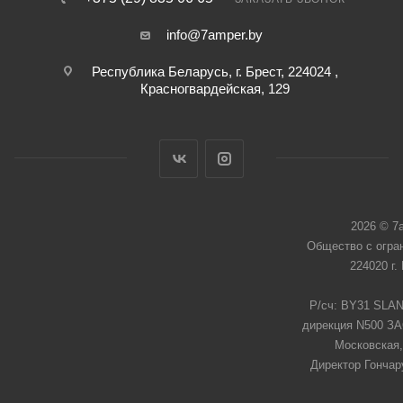
info@7amper.by
Республика Беларусь, г. Брест, 224024 ,
Красногвардейская, 129
2026 © 7
Общество с огра
224020 г.
Р/сч: BY31 SLAN
дирекция N500 ЗАО
Московская,
Директор Гончар