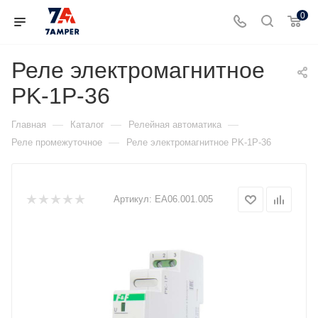
0
Реле электромагнитное
PK-1P-36
—
—
—
Главная
Каталог
Релейная автоматика
—
Реле промежуточное
Реле электромагнитное PK-1P-36
Артикул:
EA06.001.005