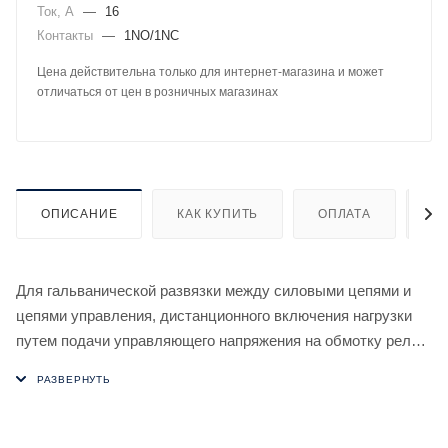
Ток, А
—
16
Контакты
—
1NO/1NC
Цена действительна только для интернет-магазина и может
отличаться от цен в розничных магазинах
ОПИСАНИЕ
КАК КУПИТЬ
ОПЛАТА
Д
Для гальванической развязки между силовыми цепями и
цепями управления, дистанционного включения нагрузки
путем подачи управляющего напряжения на обмотку реле,
а также использования в качестве промежуточного.
Отличительные особенности:
Напряжение питания 36 В AC/DC. Контакт 1NO/NC, 16 А.