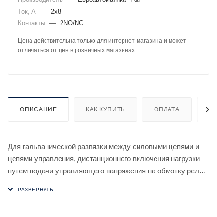
Ток, А
—
2х8
Контакты
—
2NO/NC
Цена действительна только для интернет-магазина и может
отличаться от цен в розничных магазинах
ОПИСАНИЕ
КАК КУПИТЬ
ОПЛАТА
Д
Для гальванической развязки между силовыми цепями и
цепями управления, дистанционного включения нагрузки
путем подачи управляющего напряжения на обмотку реле,
а также использования в качестве промежуточного.
Отличительные особенности:
Напряжение питания 12 В AC/DC. Контакт 2NO/NC, 2x8 А.