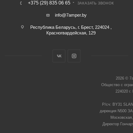
+375 (29) 835 06 65
ЗАКАЗАТЬ ЗВОНОК
info@7amper.by
Республика Беларусь, г. Брест, 224024 ,
Красногвардейская, 129
2026 © 7
Общество с огра
224020 г.
Р/сч: BY31 SLAN
дирекция N500 ЗАО
Московская,
Директор Гончар