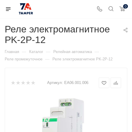
0
Реле электромагнитное
PK-2P-12
—
—
—
Главная
Каталог
Релейная автоматика
—
Реле промежуточное
Реле электромагнитное PK-2P-12
Артикул:
EA06.001.006