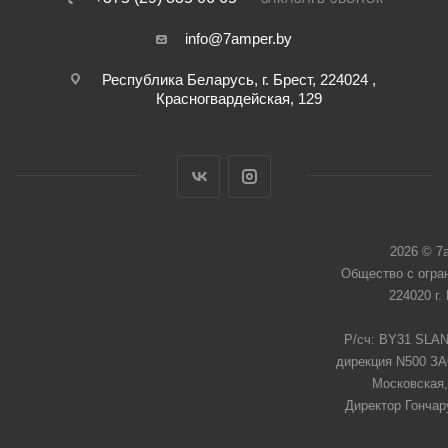
info@7amper.by
Республика Беларусь, г. Брест, 224024 ,
Красногвардейская, 129
2026 © 7
Общество с огра
224020 г.
Р/сч: BY31 SLAN
дирекция N500 ЗАО
Московская,
Директор Гончар