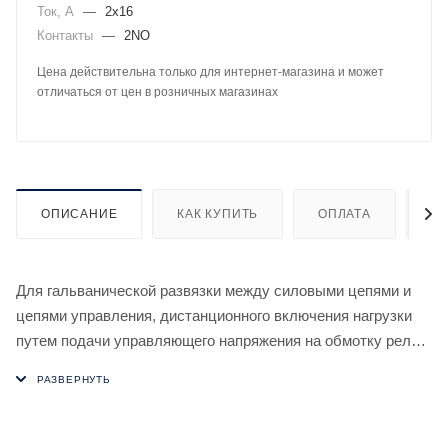
Ток, А
—
2х16
Контакты
—
2NO
Цена действительна только для интернет-магазина и может
отличаться от цен в розничных магазинах
ОПИСАНИЕ
КАК КУПИТЬ
ОПЛАТА
Д
Для гальванической развязки между силовыми цепями и
цепями управления, дистанционного включения нагрузки
путем подачи управляющего напряжения на обмотку реле,
а также использования в качестве промежуточного.
Отличительные особенности:
Напряжение питания: 7-30 В AC / 9-40 В DC Контакт 2NO,
16А. В монтажную коробку.