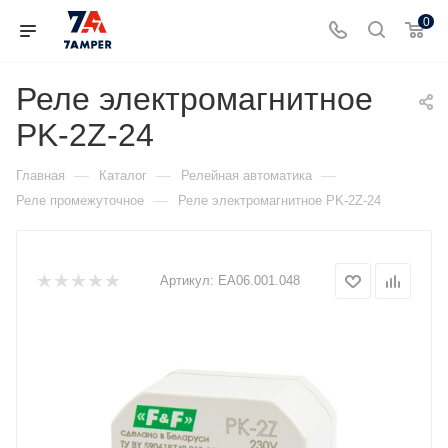
0
Реле электромагнитное
PK-2Z-24
—
—
—
Главная
Каталог
Релейная автоматика
—
Реле промежуточное
Реле электромагнитное PK-2Z-24
Артикул:
EA06.001.048