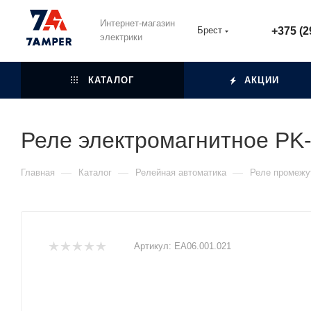
Интернет-магазин
Брест
+375 (2
электрики
КАТАЛОГ
АКЦИИ
Реле электромагнитное PK
—
—
—
Главная
Каталог
Релейная автоматика
Реле промежу
Артикул:
EA06.001.021