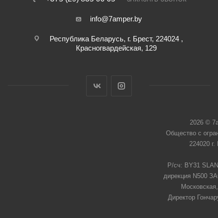
info@7amper.by
Республика Беларусь, г. Брест, 224024 ,
Красногвардейская, 129
2026 © 7
Общество с огра
224020 г.
Р/сч: BY31 SLAN
дирекция N500 ЗАО
Московская,
Директор Гончар