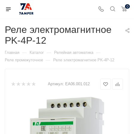
0
Реле электромагнитное
PK-4P-12
—
—
—
Главная
Каталог
Релейная автоматика
—
Реле промежуточное
Реле электромагнитное PK-4P-12
Артикул:
EA06.001.012