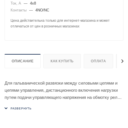
Ток, А
—
4х8
Контакты
—
4NO/NC
Цена действительна только для интернет-магазина и может
отличаться от цен в розничных магазинах
ОПИСАНИЕ
КАК КУПИТЬ
ОПЛАТА
Д
Для гальванической развязки между силовыми цепями и
цепями управления, дистанционного включения нагрузки
путем подачи управляющего напряжения на обмотку реле,
а также использования в качестве промежуточного.
Отличительные особенности:
Напряжение питания 12 В AC/DC. Контакт 2NO/NC+2NC,
4x8 А.