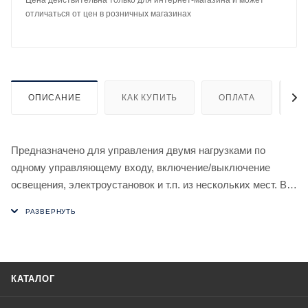
Цена действительна только для интернет-магазина и может
отличаться от цен в розничных магазинах
ОПИСАНИЕ
КАК КУПИТЬ
ОПЛАТА
Д
Предназначено для управления двумя нагрузками по
одному управляющему входу, включение/выключение
освещения, электроустановок и т.п. из нескольких мест. В
зависимости от способа подключения возможно
управление реле выключателями кнопочного типа, либо с
фиксацией (переключающим) выключателем.
Особенности
- два исполнительных реле;
КАТАЛОГ
- нет памяти контактов;
- возможно подключение выключателей кнопочного типа с