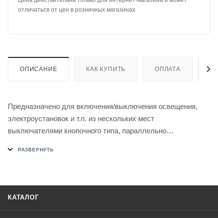
Цена действительна только для интернет-магазина и может
отличаться от цен в розничных магазинах
ОПИСАНИЕ
КАК КУПИТЬ
ОПЛАТА
Д
Предназначено для включения/выключения освещения,
электроустановок и т.п. из нескольких мест
выключателями кнопочного типа, параллельно
соединенными между собой.
Особенности
- гальваническая развязка между исполнительными реле
(сухой контакт) и цепью питания;
- память контактов;
КАТАЛОГ
- возможно подключение выключателей кнопочного типа с
подсветкой;