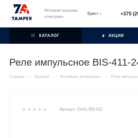
Интернет-магазин
Брест
+375 (2
электрики
КАТАЛОГ
АКЦИИ
Реле импульсное BIS-411-
—
—
—
Главная
Каталог
Релейная автоматика
Реле импульс
Артикул:
ЕА01.005.022