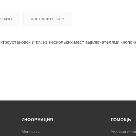
СТАВКА
ДОПОЛНИТЕЛЬНО
роустановок и т.п. из нескольких мест выключателями кнопочн
хой контакт) и цепью питания;
одсветкой;
ИНФОРМАЦИЯ
ПОМОЩЬ
Магазины
Условия опл