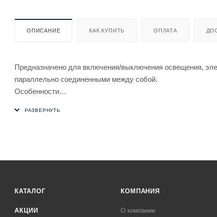
ОПИСАНИЕ
КАК КУПИТЬ
ОПЛАТА
ДО
Предназначено для включения/выключения освещения, элект
параллельно соединенными между собой.
Особенности
- гальваническая развязка между исполнительными реле (су
- память контактов;
- возможно подключение выключателей кнопочного типа с п
- максимальный ток нагрузки 16 А.
-питание 24 В AC/DC
КАТАЛОГ
КОМПАНИЯ
АКЦИИ
О компании