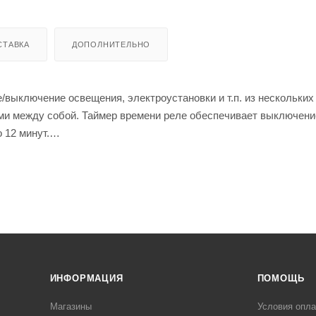
СТАВКА
ДОПОЛНИТЕЛЬНО
/выключение освещения, электроустановки и т.п. из нескольких
и между собой. Таймер времени реле обеспечивает выключени
 12 минут.
интервале от 1 до 12 минут;
одсветкой;
т наводок силовых цепей питания рекомендуется между нейтрал
атор емкостью 0,15…0,33 мкФ 275 АС.
ИНФОРМАЦИЯ
ПОМОЩЬ
Магазины
Условия опл