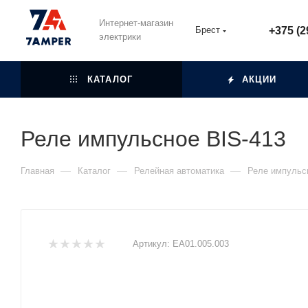
Интернет-магазин
Брест
+375 (2
электрики
КАТАЛОГ
АКЦИИ
Реле импульсное BIS-413
—
—
—
Главная
Каталог
Релейная автоматика
Реле импульс
Артикул:
ЕА01.005.003