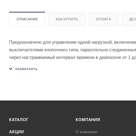
ОПИСАНИЕ
КАК КУПИТЬ
ОПЛАТА
ДО
Предназначено для управления одной нагрузкой, включение
выключателями кнопочного типа, параллельно соединенным
через настраиваемый интервал времени в диапазоне от 1 до
Особенности
- таймер времени с настраиваемой задержкой выключения в 
- память контактов;
- возможно подключение выключателей кнопочного типа с п
- максимальный ток нагрузки 16 А;
- для исключения самопроизвольного срабатывания реле о
управляющим входом реле ( контакт 6) установить конденс
КАТАЛОГ
КОМПАНИЯ
АКЦИИ
О компании