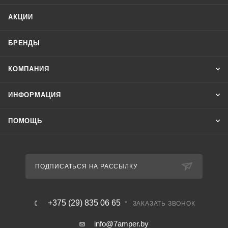
Особенности
АКЦИИ
- два уровня контроля жидкости: минимальный,
максимальный;
БРЕНДЫ
- напряжение питания 230 В, 50 Гц;
- регулируемый диапазон сопротивления 2…150 кОм;
КОМПАНИЯ
- регулируемый задержка времени срабатывания 1…10 сек;
- контакт 1NO/NC, максимальный ток нагрузки 16 А;
ИНФОРМАЦИЯ
- без зондов в комплекте.
Применяется в системах автоматики и защиты управления
ПОМОЩЬ
сливом и наполнением резервуаров.
ПОДПИСАТЬСЯ НА РАССЫЛКУ
+375 (29) 835 06 65
ЗАКАЗАТЬ ЗВОНОК
info@7amper.by