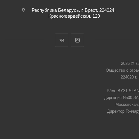
Республика Беларусь, г. Брест, 224024 ,
Красногвардейская, 129
2026 © 7
Общество с огра
224020 г.
Р/сч: BY31 SLAN
дирекция N500 ЗАО
Московская,
Директор Гончар