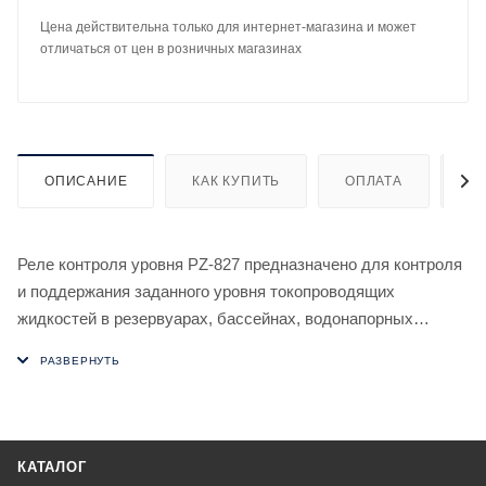
Цена действительна только для интернет-магазина и может
отличаться от цен в розничных магазинах
ОПИСАНИЕ
КАК КУПИТЬ
ОПЛАТА
Д
Реле контроля уровня PZ-827 предназначено для контроля
и поддержания заданного уровня токопроводящих
жидкостей в резервуарах, бассейнах, водонапорных
башнях и т.п. и управления электродвигателями насосных
установок. Для контроля уровня реле использует
кондуктометрический способ. Для измерения уровня
неэлектропроводных жидкостей и сыпучих материалов
применяются поплавковые либо другие датчики,
КАТАЛОГ
предназначенные для данных целей.