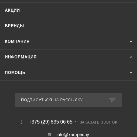
Особенности
АКЦИИ
- один уровень контроля жидкости;
- напряжение питания 230 В, 50 Гц;
БРЕНДЫ
- регулируемый диапазон сопротивления 1…100 кОм;
- контакт 1NO/NC, максимальный ток нагрузки 16 А;
КОМПАНИЯ
- без зондов в комплекте.
Применяется в системах автоматики и защиты управления
ИНФОРМАЦИЯ
сливом и наполнением резервуаров.
ПОМОЩЬ
ПОДПИСАТЬСЯ НА РАССЫЛКУ
+375 (29) 835 06 65
ЗАКАЗАТЬ ЗВОНОК
info@7amper.by