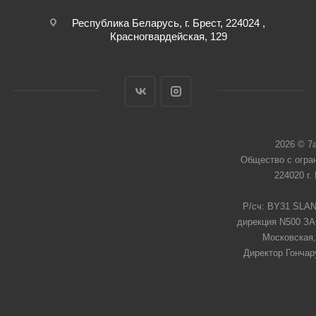
Республика Беларусь, г. Брест, 224024 ,
Красногвардейская, 129
2026 © 7
Общество с огра
224020 г.
Р/сч: BY31 SLAN
дирекция N500 ЗАО
Московская,
Директор Гончар