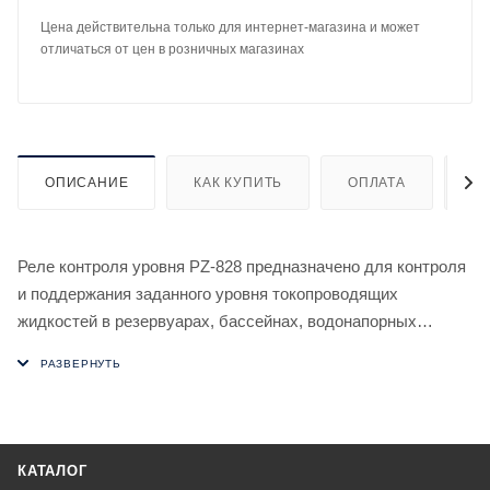
Цена действительна только для интернет-магазина и может
отличаться от цен в розничных магазинах
ОПИСАНИЕ
КАК КУПИТЬ
ОПЛАТА
Д
Реле контроля уровня PZ-828 предназначено для контроля
и поддержания заданного уровня токопроводящих
жидкостей в резервуарах, бассейнах, водонапорных
башнях и т.п. и управления электродвигателями насосных
установок. Для контроля уровня реле использует
кондуктометрический способ. Для измерения уровня
неэлектропроводных жидкостей и сыпучих материалов
применяются поплавковые либо другие датчики,
КАТАЛОГ
предназначенные для данных целей.