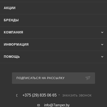
Особенности
АКЦИИ
- два уровня контроля жидкости: минимальный,
максимальный;
БРЕНДЫ
- напряжение питания 230 В, 50 Гц;
- регулируемый диапазон сопротивления 1…100 кОм;
КОМПАНИЯ
- контакт 2NO/NC, максимальный ток нагрузки 2х16 А;
- без зондов в комплекте.
ИНФОРМАЦИЯ
Применяется в системах автоматики и защиты управления
сливом и наполнением резервуаров.
ПОМОЩЬ
ПОДПИСАТЬСЯ НА РАССЫЛКУ
+375 (29) 835 06 65
ЗАКАЗАТЬ ЗВОНОК
info@7amper.by