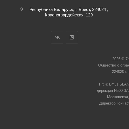
Республика Беларусь, г. Брест, 224024 ,
Красногвардейская, 129
2026 © 7
Общество с огра
224020 г.
Р/сч: BY31 SLAN
дирекция N500 ЗАО
Московская,
Директор Гончар