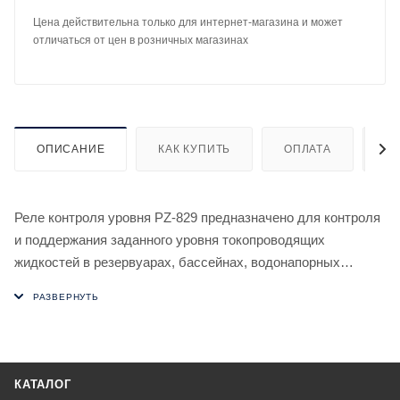
Цена действительна только для интернет-магазина и может
отличаться от цен в розничных магазинах
ОПИСАНИЕ
КАК КУПИТЬ
ОПЛАТА
Д
Реле контроля уровня PZ-829 предназначено для контроля
и поддержания заданного уровня токопроводящих
жидкостей в резервуарах, бассейнах, водонапорных
башнях и т.п. и управления электродвигателями насосных
установок. Для контроля уровня реле использует
кондуктометрический способ. Для измерения уровня
неэлектропроводных жидкостей и сыпучих материалов
применяются поплавковые либо другие датчики,
КАТАЛОГ
предназначенные для данных целей.