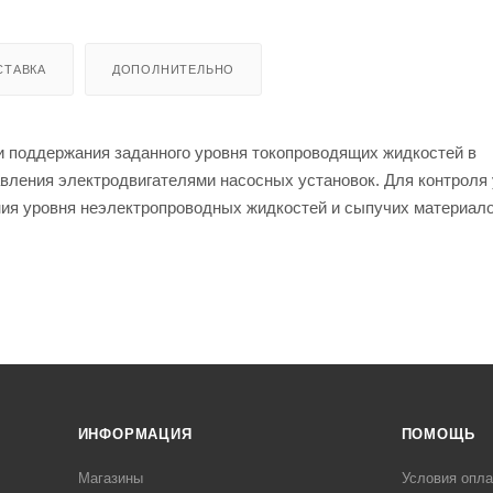
СТАВКА
ДОПОЛНИТЕЛЬНО
и поддержания заданного уровня токопроводящих жидкостей в
равления электродвигателями насосных установок. Для контроля
ния уровня неэлектропроводных жидкостей и сыпучих материал
ченные для данных целей.
ийный уровень), 2х16 А (контрольный уровень);
сливом или наполнением резервуаров.
ИНФОРМАЦИЯ
ПОМОЩЬ
Магазины
Условия опл