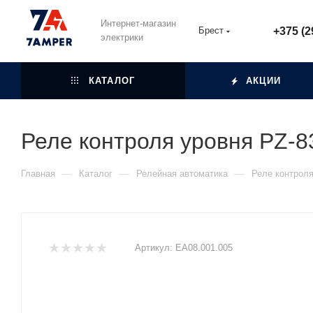
Интернет-магазин
Брест
+375 (2
электрики
КАТАЛОГ
АКЦИИ
Реле контроля уровня PZ-8
—
—
—
Главная
Каталог
Релейная автоматика
Реле контроля
Артикул:
ЕА08.001.005