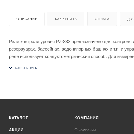
ОПИСАНИЕ
КАК КУПИТЬ
ОПЛАТА
ДО
Реле контроля уровня PZ-832 предназначено для контроля 
резервуарах, бассейнах, водонапорных башнях и т.п. и уп
реле использует кондуктометрический способ. Для измере
применяются поплавковые либо другие датчики, предназна
Особенности
- четыре уровня контроля жидкости;
- напряжение питания 230 В, 50 Гц;
- регулируемый диапазон сопротивления 1…100 кОм;
- контакт 4NO/NC, максимальный ток нагрузки: 2х8 А (авар
- с зондами PZ2 в комплекте (5 шт.).
Применяется в системах автоматики и защиты управления 
КАТАЛОГ
КОМПАНИЯ
АКЦИИ
О компании