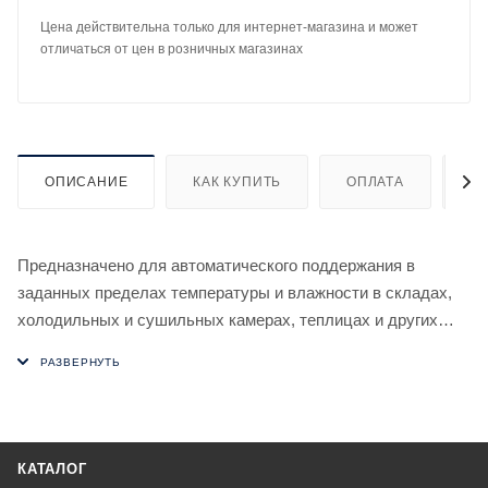
Цена действительна только для интернет-магазина и может
отличаться от цен в розничных магазинах
ОПИСАНИЕ
КАК КУПИТЬ
ОПЛАТА
Д
Предназначено для автоматического поддержания в
заданных пределах температуры и влажности в складах,
холодильных и сушильных камерах, теплицах и других
объектах различного назначения.
Особенности
- выбор режима работы: нагрев или охлаждение,
увлажнение или осушение;
- возможность подключения до 10-ти датчиков;
КАТАЛОГ
- сохранение в энергозависимой памяти максимальных и