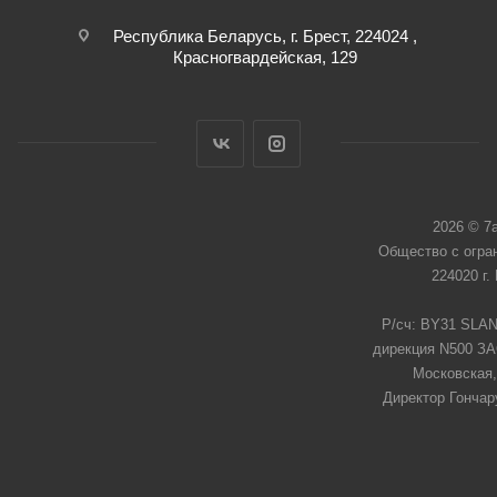
Республика Беларусь, г. Брест, 224024 ,
Красногвардейская, 129
2026 © 7
Общество с огра
224020 г.
Р/сч: BY31 SLAN
дирекция N500 ЗАО
Московская,
Директор Гончар