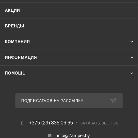
минимальных значений параметров;
АКЦИИ
- выбор режима отображения параметров: ручной или
автоматический;
БРЕНДЫ
- контроль исправности датчиков;
- сигнализация об аварийном режиме;
КОМПАНИЯ
- регулируемые пороги срабатывания по аварии;
- коррекция погрешности измерений датчиков.
ИНФОРМАЦИЯ
Применяется в системах, требующих постоянный контроль
температуры и влажности.
ПОМОЩЬ
ПОДПИСАТЬСЯ НА РАССЫЛКУ
+375 (29) 835 06 65
ЗАКАЗАТЬ ЗВОНОК
info@7amper.by