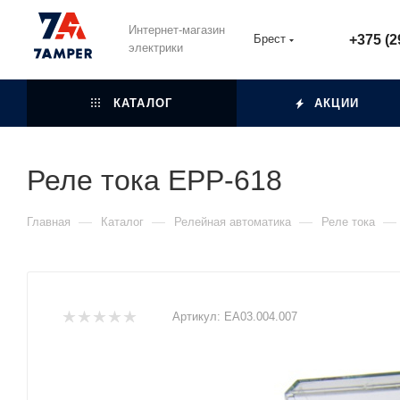
Интернет-магазин
Брест
+375 (2
электрики
КАТАЛОГ
АКЦИИ
Реле тока EPP-618
—
—
—
—
Главная
Каталог
Релейная автоматика
Реле тока
Артикул:
ЕА03.004.007