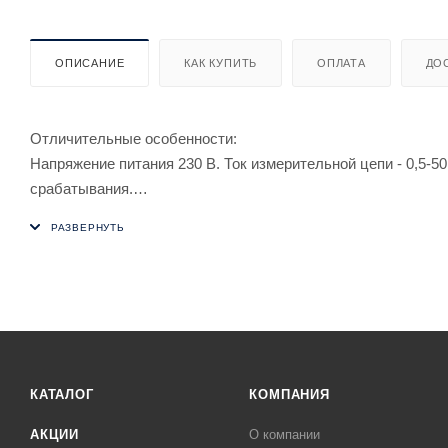
ОПИСАНИЕ
КАК КУПИТЬ
ОПЛАТА
ДО
Отличительные особенности:
Напряжение питания 230 В. Ток измерительной цепи - 0,5-5
срабатывания.
Реле тока EPP-618 предназначено для контроля переменног
Применяется в системах релейной защиты и автоматики в к
контролируемой цепи от установленного значения. Использу
короткого замыкания.
КАТАЛОГ
КОМПАНИЯ
АКЦИИ
О компании