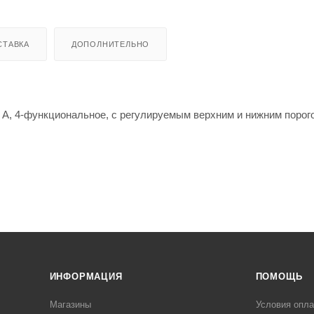
СТАВКА
ДОПОЛНИТЕЛЬНО
0 А, 4-функциональное, с регулируемым верхним и нижним порог
о тока в системах защиты и автоматики, отображения величины 
ачестве устройства, реагирующего на отклонение силы переменн
ется для защиты цепей и источников питания от перегрузки по 
ИНФОРМАЦИЯ
ПОМОЩЬ
Магазины
Условия опл