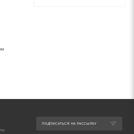
ом
тока.
ого тока в
току и
ПОДПИСАТЬСЯ НА РАССЫЛКУ
аты