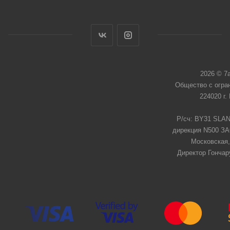
2026 © 7
Общество с огра
224020 г.
Р/сч: BY31 SLAN
дирекция N500 ЗАО
Московская,
Директор Гончар