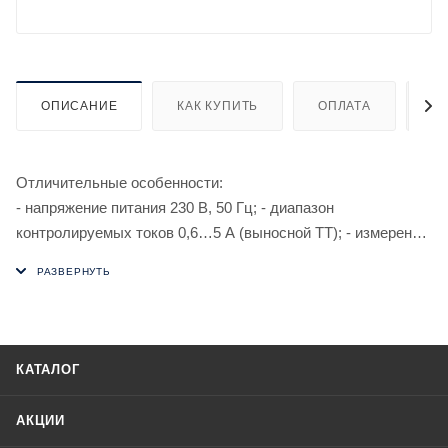
ОПИСАНИЕ
КАК КУПИТЬ
ОПЛАТА
Д
Отличительные особенности:
- напряжение питания 230 В, 50 Гц; - диапазон
контролируемых токов 0,6…5 А (выносной ТТ); - измерение
истинного среднеквадратичного значения тока (True RMS); -
задержка отключения (регулируемая) 0,5…10 с.
Предназначено для отключения цепей и источников
питания, обеспечивая защиту от превышения допустимой
величины потребляемого тока.
КАТАЛОГ
Применяется в системах релейной защиты и автоматики в
качестве устройства, реагирующего на отклонение силы
АКЦИИ
переменного тока в контролируемой цепи от